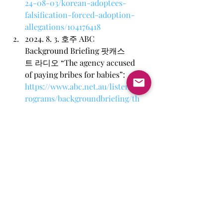
24-08-03/korean-adoptees-
falsification-forced-adoption-
allegations/104176418
2024. 8. 3. 호주 ABC 
Background Briefing 팟캐스
트 라디오 “The agency accused 
of paying bribes for babies”: 
https://www.abc.net.au/listen/p
rograms/backgroundbriefing/th
e-agency-accused-of-paying-
bribes-for-babies/104176170
2024. 5. 2. 호주 ABC Foreign 
Correspondent 영
상 “Investigating South Korea's 
sham adoptions”: 
https://www.abc.net.au/news/20
24-05-02/south-koreas-sham-
adoptions/103798500
2024. 8. 26. 호주 ABC News 기